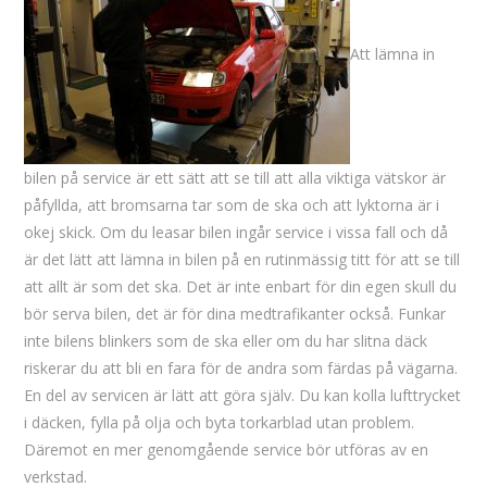
Att lämna in
bilen på service är ett sätt att se till att alla viktiga vätskor är
påfyllda, att bromsarna tar som de ska och att lyktorna är i
okej skick. Om du leasar bilen ingår service i vissa fall och då
är det lätt att lämna in bilen på en rutinmässig titt för att se till
att allt är som det ska. Det är inte enbart för din egen skull du
bör serva bilen, det är för dina medtrafikanter också. Funkar
inte bilens blinkers som de ska eller om du har slitna däck
riskerar du att bli en fara för de andra som färdas på vägarna.
En del av servicen är lätt att göra själv. Du kan kolla lufttrycket
i däcken, fylla på olja och byta torkarblad utan problem.
Däremot en mer genomgående service bör utföras av en
verkstad.