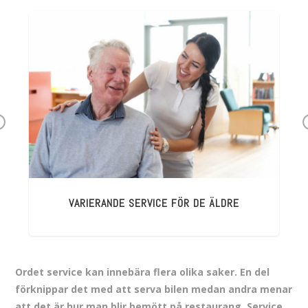
r
v
o
s
VARIERANDE SERVICE FÖR DE ÄLDRE
Ordet service kan innebära flera olika saker. En del
förknippar det med att serva bilen medan andra menar
att det är hur man blir bemött på restaurang. Service